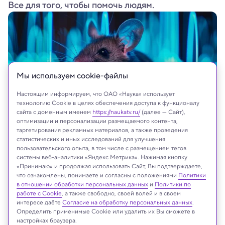
Все для того, чтобы помочь людям.
Мы используем сookie-файлы
Настоящим информируем, что ОАО «Наука» использует
технологию Cookie в целях обеспечения доступа к функционалу
сайта с доменным именем
https://naukatv.ru/
(далее — Сайт),
оптимизации и персонализации размещаемого контента,
таргетирования рекламных материалов, а также проведения
Shutterstock.com
статистических и иных исследований для улучшения
пользовательского опыта, в том числе с размещением тегов
системы веб-аналитики «Яндекс Метрика». Нажимая кнопку
«Принимаю» и продолжая использовать Сайт, Вы подтверждаете,
что ознакомлены, понимаете и согласны с положениями
Политики
Реклама
в отношении обработки персональных данных
и
Политики по
работе с Cookie
, а также свободно, своей волей и в своем
интересе даёте
Согласие на обработку персональных данных
.
Определить применимые Cookie или удалить их Вы сможете в
настройках браузера.