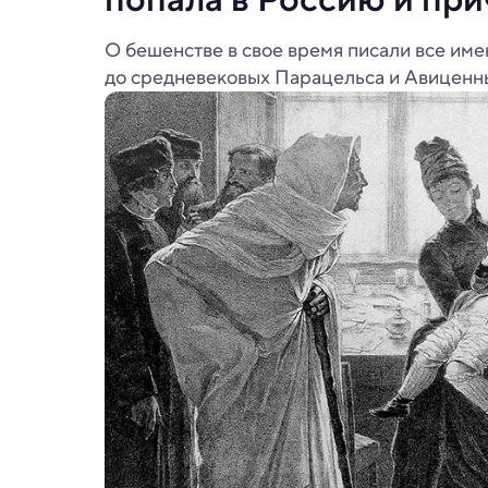
О бешенстве в свое время писали все име
до средневековых Парацельса и Авиценны