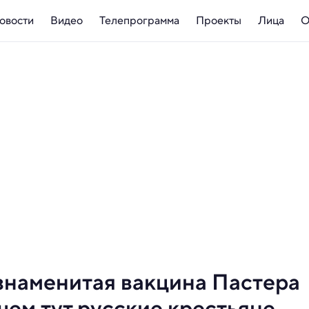
овости
Видео
Телепрограмма
Проекты
Лица
О
знаменитая вакцина Пастера
чем тут русские крестьяне