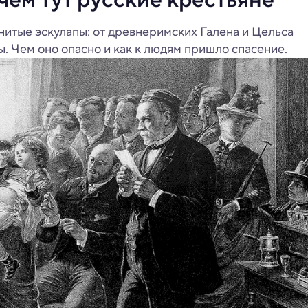
нитые эскулапы: от древнеримских Галена и Цельса
. Чем оно опасно и как к людям пришло спасение.