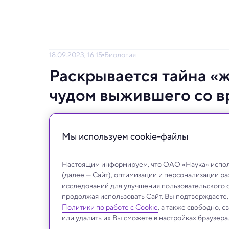
18.09.2023, 16:15
Биология
Раскрывается тайна «
чудом выжившего со в
Считалось, что сосна Воллеми вымерла 2 м
году. Теперь ученые расшифровали ее гено
Мы используем сookie-файлы
изменившись.
Настоящим информируем, что ОАО «Наука» исполь
(далее — Сайт), оптимизации и персонализации р
исследований для улучшения пользовательского 
продолжая использовать Сайт, Вы подтверждаете
Политики по работе с Cookie
, а также свободно, 
или удалить их Вы сможете в настройках браузера