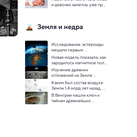
и девочек заметны уже при 
рождении — показала МРТ
Земля и недра
Исследование: астероиды 
мешали первым 
континентам Земли
Новая модель показала, как  
зародилось магнитное поле 
Земли
Изучение древних 
отложений на Земле 
рассказало, как отдаляется 
Каким был состав воздуха 
Луна
Земли 1,4 млрд лет назад, 
выяснили с помощью соли
В Венгрии нашли ключ к 
тайнам древнейших 
окаменелостей Земли