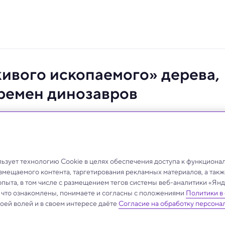
живого ископаемого» дерева,
ремен динозавров
иллиона лет назад, пока ее не открыли живой в 1994
м, чтобы понять, как она выжила, почти не
зует технологию Cookie в целях обеспечения доступа к функциона
азмещаемого контента, таргетирования рекламных материалов, а такж
опыта, в том числе с размещением тегов системы веб-аналитики «Я
, что ознакомлены, понимаете и согласны с положениями
Политики в
своей волей и в своем интересе даёте
Согласие на обработку персона
.