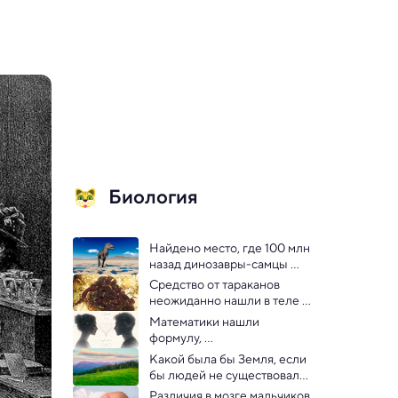
Биология
Найдено место, где 100 млн 
назад динозавры-самцы 
привлекали самок «лунной 
Средство от тараканов 
походкой»
неожиданно нашли в теле 
самого длинного в мире 
Математики нашли 
животного
формулу, 
предсказывающую судьбу 
Какой была бы Земля, если 
любовных отношений
бы людей не существовало 
— рассказывают ученые
Различия в мозге мальчиков 