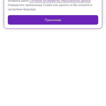
интересе даёте
Согласие на обработку персональных данных
.
Определить применимые Cookie или удалить их Вы сможете в
Реклама
настройках браузера.
Принимаю
05.05.2026, 19:27
Техника и технологии
Квантовые компьютеры
смоделировали самую большую на
сегодня молекулу
arXiv: квантовые компьютеры рассчитали свойства молекулы из
12 635 атомов