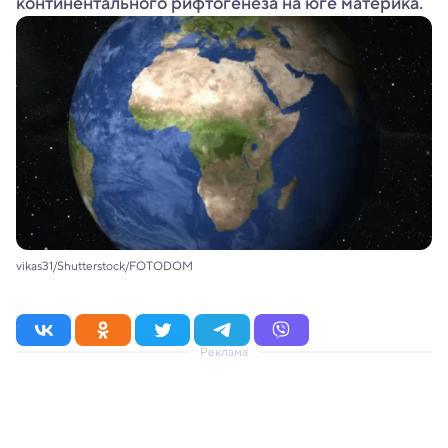
континентального рифтогенеза на юге материка.
vikas31/Shutterstock/FOTODOM
Реклама