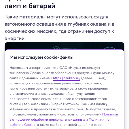
ламп и батарей
Такие материалы могут использоваться для
автономного освещения в глубинах океана и в
космических миссиях, где ограничен доступ к
энергии.
Мы используем сookie-файлы
Настоящим информируем, что ОАО «Наука» использует
технологию Cookie в целях обеспечения доступа к функционалу
сайта с доменным именем
https://naukatv.ru/
(далее — Сайт),
оптимизации и персонализации размещаемого контента,
таргетирования рекламных материалов, а также проведения
статистических и иных исследований для улучшения
пользовательского опыта, в том числе с размещением тегов
системы веб-аналитики «Яндекс Метрика». Нажимая кнопку
«Принимаю» и продолжая использовать Сайт, Вы подтверждаете,
Иллюстрация: ChatGPT
что ознакомлены, понимаете и согласны с положениями
Политики
в отношении обработки персональных данных
и
Политики по
работе с Cookie
, а также свободно, своей волей и в своем