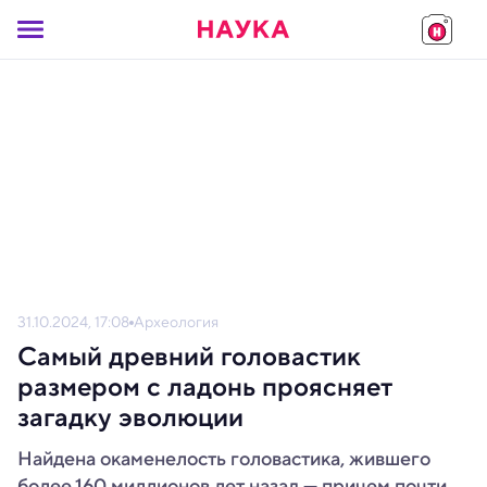
31.10.2024, 17:08
Археология
Самый древний головастик
размером с ладонь проясняет
загадку эволюции
Найдена окаменелость головастика, жившего
более 160 миллионов лет назад — причем почти