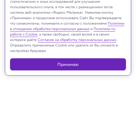
статистических и иных исследований для улучшения
пользовательского опыта, в том числе с размещением тегов
Государственный Эрмитаж
системы веб-аналитики «Яндекс Метрика». Нажимая кнопку
«Принимаю» и продолжая использовать Сайт, Вы подтверждаете,
что ознакомлены, понимаете и согласны с положениями
Политики
в отношении обработки персональных данных
и
Политики по
Реклама
работе с Cookie
, а также свободно, своей волей и в своем
интересе даёте
Согласие на обработку персональных данных
.
Определить применимые Cookie или удалить их Вы сможете в
настройках браузера.
Принимаю
28.10.2024, 14:20
Археология
Расшифрована древнейшая карта
мира, которой почти 3000 лет