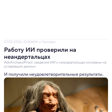
07.02.2026, 15:50
ИИ и Человек
Работу ИИ проверили на
неандертальцах
AdvArchaeolPract: сведения ИИ о неандертальцах основаны на
устаревших данных
И получили неудовлетворительные результаты.