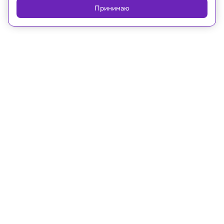
Принимаю
06.02.2026, 14:15
Археология
На Сардинии обнаружили
финикийский амулет-скарабей
возрастом 3000 лет
Каждый амулет вырезался вручную, а на его
обратной стороне гравировались иероглифы с
индивидуальным посланием, что делает каждую
находку уникальной.