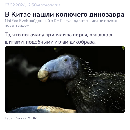
07.02.2026, 12:50
Археология
В Китае нашли колючего динозавра
NatEcolEvol: найденный в КНР игуанодонт с шипами признан
новым видом
То, что поначалу приняли за перья, оказалось
шипами, подобными иглам дикобраза.
Fabio Manucci/CNRS