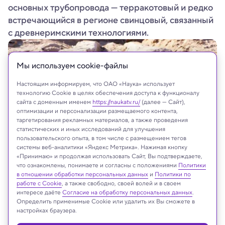
основных трубопровода — терракотовый и редко
встречающийся в регионе свинцовый, связанный
с древнеримскими технологиями.
Мы используем сookie-файлы
Настоящим информируем, что ОАО «Наука» использует
технологию Cookie в целях обеспечения доступа к функционалу
сайта с доменным именем
https://naukatv.ru/
(далее — Сайт),
оптимизации и персонализации размещаемого контента,
таргетирования рекламных материалов, а также проведения
статистических и иных исследований для улучшения
пользовательского опыта, в том числе с размещением тегов
системы веб-аналитики «Яндекс Метрика». Нажимая кнопку
«Принимаю» и продолжая использовать Сайт, Вы подтверждаете,
Urban Development of Ancient Petra Project/N. Jungmann
что ознакомлены, понимаете и согласны с положениями
Политики
в отношении обработки персональных данных
и
Политики по
работе с Cookie
, а также свободно, своей волей и в своем
интересе даёте
Согласие на обработку персональных данных
.
Определить применимые Cookie или удалить их Вы сможете в
Реклама
настройках браузера.