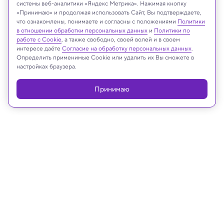
системы веб-аналитики «Яндекс Метрика». Нажимая кнопку
«Принимаю» и продолжая использовать Сайт, Вы подтверждаете,
Реклама
что ознакомлены, понимаете и согласны с положениями
Политики
в отношении обработки персональных данных
и
Политики по
работе с Cookie
, а также свободно, своей волей и в своем
интересе даёте
Согласие на обработку персональных данных
.
Определить применимые Cookie или удалить их Вы сможете в
настройках браузера.
Принимаю
11.02.2023, 11:00
Археология
Палеонтология и археология:
спрятанные смыслы в земле и
камне
Среди важнейших научных тенденций прошлого
года российские ученые также отмечали