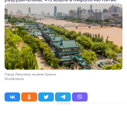
Город Ланьчжоу на реке Хуанхэ
Shutterstock
Реклама