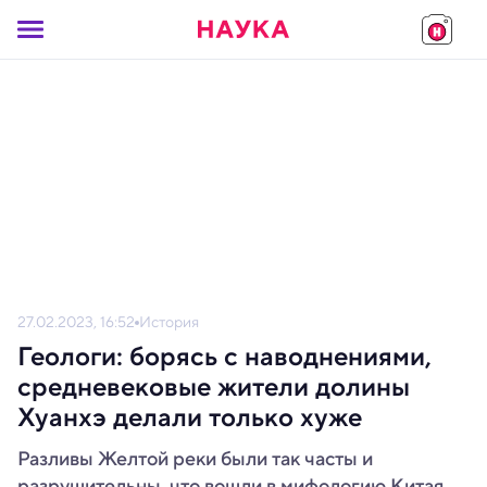
27.02.2023, 16:52
История
Геологи: борясь с наводнениями,
средневековые жители долины
Хуанхэ делали только хуже
Разливы Желтой реки были так часты и
разрушительны, что вошли в мифологию Китая.