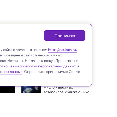
Принимаю
лу сайта с доменным именем
https://naukatv.ru/
е проведения статистических и иных
ндекс Метрика». Нажимая кнопку «Принимаю» и
 отношении обработки персональных данных
и
Космос
льных данных
. Определить применимые Cookie
Число известных 
астероидов, сближающихся 
с Землей, достигло 40 000
Парад планет 3 июня: 
видимый или невидимый? 
Объясняет астроном
Во время майской 
геомагнитной бури в 