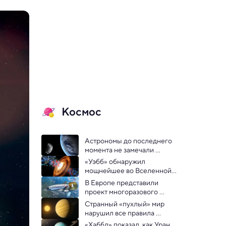
Космос
Астрономы до последнего 
момента не замечали 
астероид, приблизившийся 
«Уэбб» обнаружил 
к Земле
мощнейшее во Вселенной 
галактическое извержение
В Европе представили 
проект многоразового 
космического самолета
Странный «пухлый» мир 
нарушил все правила 
поведения планет
«Хаббл» показал, как Уран 