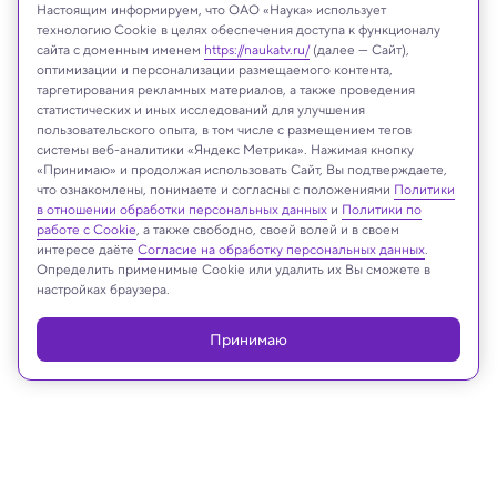
Настоящим информируем, что ОАО «Наука» использует
технологию Cookie в целях обеспечения доступа к функционалу
сайта с доменным именем
https://naukatv.ru/
(далее — Сайт),
оптимизации и персонализации размещаемого контента,
таргетирования рекламных материалов, а также проведения
статистических и иных исследований для улучшения
пользовательского опыта, в том числе с размещением тегов
Walliserops trifurcatus
системы веб-аналитики «Яндекс Метрика». Нажимая кнопку
Moussa Direct Ltd/Wikipedia
«Принимаю» и продолжая использовать Сайт, Вы подтверждаете,
что ознакомлены, понимаете и согласны с положениями
Политики
в отношении обработки персональных данных
и
Политики по
работе с Cookie
, а также свободно, своей волей и в своем
Реклама
интересе даёте
Согласие на обработку персональных данных
.
Определить применимые Cookie или удалить их Вы сможете в
настройках браузера.
Принимаю