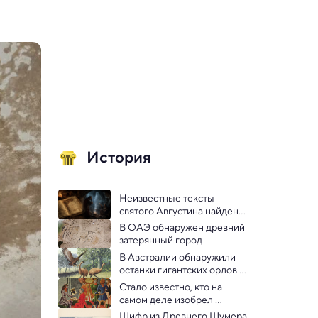
История
Неизвестные тексты 
святого Августина найдены 
в средневековом 
В ОАЭ обнаружен древний 
монастыре
затерянный город
В Австралии обнаружили 
останки гигантских орлов 
возрастом более 50 000 лет
Стало известно, кто на 
самом деле изобрел 
десятичные дроби в Европе. 
Шифр из Древнего Шумера 