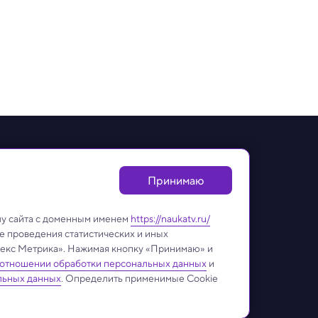
леканале
Принимаю
дательством об авторском праве и смежных правах.
ой на сайт
naukatv.ru
. Адрес для направления юридически
лу сайта с доменным именем
https://naukatv.ru/
е проведения статистических и иных
ндекс Метрика». Нажимая кнопку «Принимаю» и
 отношении обработки персональных данных
и
льных данных
. Определить применимые Cookie