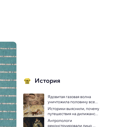
История
Ядовитая газовая волна 
уничтожила половину всей 
морской жизни во время 
Историки выяснили, почему 
первого массового 
путешествия на дилижансах 
вымирания
были мучением
Антропологи 
реконструировали лицо 