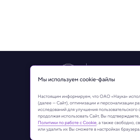
Рубрики
Статьи
Н
Мы используем сookie-файлы
© ОАО «Наука». Все права на любые материалы, опубликован
Использование любых аудио-, фото- и видеоматериалов, разм
значимых сообщений:
info@naukatv.ru
.
Настоящим информируем, что ОАО «Наука» исполь
Обработка персональных данных
Работа с cookie-фа
(далее — Сайт), оптимизации и персонализации р
исследований для улучшения пользовательского 
продолжая использовать Сайт, Вы подтверждаете
Политики по работе с Cookie
, а также свободно, 
или удалить их Вы сможете в настройках браузера