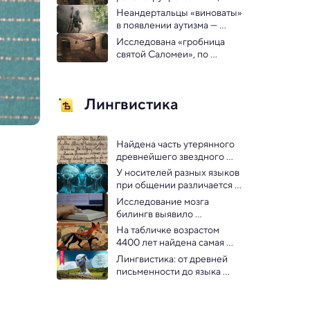
Ивана Грозного
Неандертальцы «виноваты» 
в появлении аутизма — 
новое исследование
Исследована «гробница 
святой Саломеи», по 
преданию, принявшей роды 
у Девы Марии
Лингвистика
Найдена часть утерянного 
древнейшего звездного 
каталога — 2000-летней 
У носителей разных языков 
рукописи Гиппарха
при общении различается 
активность мозга
Исследование мозга 
билингв выявило 
специфичные для каждого 
На табличке возрастом 
из языков нейроны
4400 лет найдена самая 
древняя история о хитром 
Лингвистика: от древней 
лисе
письменности до языка 
искусственного интеллекта 