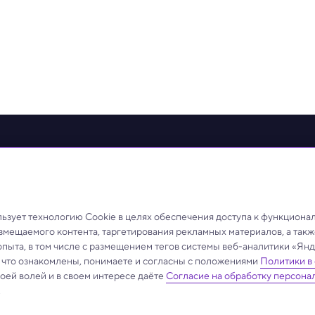
овости
Видео
Телепрограмма
Проекты
Лица
О те
ные на сайте, защищены в соответствии с российским и международным законо
ещенных на сайте, допускается только с разрешения правообладателя и ссылк
зует технологию Cookie в целях обеспечения доступа к функциона
йлами
Защита персональных данных
азмещаемого контента, таргетирования рекламных материалов, а такж
опыта, в том числе с размещением тегов системы веб-аналитики «Я
, что ознакомлены, понимаете и согласны с положениями
Политики в
своей волей и в своем интересе даёте
Согласие на обработку персона
.