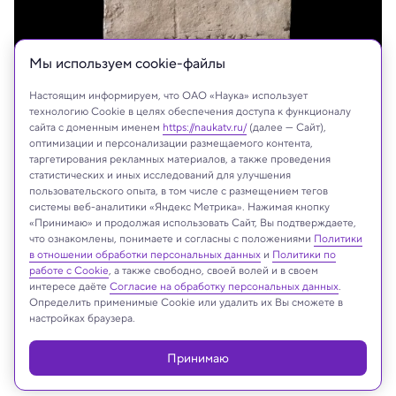
Мы используем сookie-файлы
Настоящим информируем, что ОАО «Наука» использует
технологию Cookie в целях обеспечения доступа к функционалу
сайта с доменным именем
https://naukatv.ru/
(далее — Сайт),
оптимизации и персонализации размещаемого контента,
таргетирования рекламных материалов, а также проведения
Arnold Mikkelsen og Jens Lauridsen/National Museum of Denmark
статистических и иных исследований для улучшения
пользовательского опыта, в том числе с размещением тегов
системы веб-аналитики «Яндекс Метрика». Нажимая кнопку
«Принимаю» и продолжая использовать Сайт, Вы подтверждаете,
что ознакомлены, понимаете и согласны с положениями
Политики
Реклама
в отношении обработки персональных данных
и
Политики по
работе с Cookie
, а также свободно, своей волей и в своем
интересе даёте
Согласие на обработку персональных данных
.
Определить применимые Cookie или удалить их Вы сможете в
настройках браузера.
Принимаю