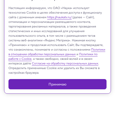
Настоящим информируем, что ОАО «Наука» использует
технологию Cookie в целях обеспечения доступа к функционалу
сайта с доменным именем
https://naukatv.ru/
(далее — Сайт),
оптимизации и персонализации размещаемого контента,
таргетирования рекламных материалов, а также проведения
статистических и иных исследований для улучшения
пользовательского опыта, в том числе с размещением тегов
системы веб-аналитики «Яндекс Метрика». Нажимая кнопку
Professor Barry Molloy, University College Dublin
«Принимаю» и продолжая использовать Сайт, Вы подтверждаете,
что ознакомлены, понимаете и согласны с положениями
Политики
в отношении обработки персональных данных
и
Политики по
работе с Cookie
, а также свободно, своей волей и в своем
интересе даёте
Согласие на обработку персональных данных
.
Реклама
Определить применимые Cookie или удалить их Вы сможете в
настройках браузера.
Принимаю