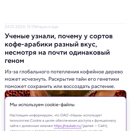
24.01.2024, 13:17
Наука о еде
Ученые узнали, почему у сортов
кофе-арабики разный вкус,
несмотря на почти одинаковый
геном
Из-за глобального потепления кофейное дерево
может исчезнуть. Раскрытие тайн его генетики
поможет сохранить или воссоздать растение.
Мы используем сookie-файлы
Настоящим информируем, что ОАО «Наука» использует
технологию Cookie в целях обеспечения доступа к функционалу
сайта с доменным именем
https://naukatv.ru/
(далее — Сайт),
оптимизации и персонализации размещаемого контента,