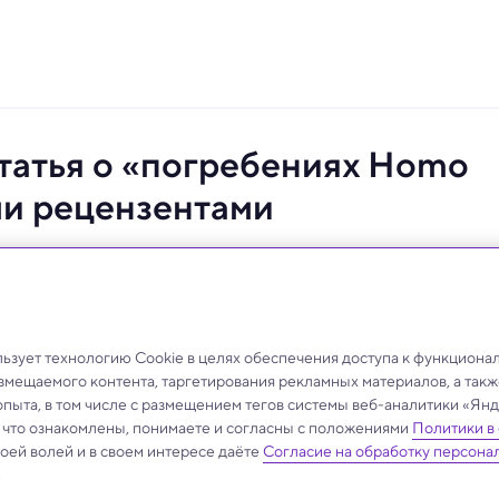
статья о «погребениях Homo
ми рецензентами
тие» довольно ожидаемо становится «закрытием». Но
мы публикации научных работ от одного из
мы можем наблюдать, как все это работает.
зует технологию Cookie в целях обеспечения доступа к функциона
азмещаемого контента, таргетирования рекламных материалов, а такж
опыта, в том числе с размещением тегов системы веб-аналитики «Я
, что ознакомлены, понимаете и согласны с положениями
Политики в
своей волей и в своем интересе даёте
Согласие на обработку персона
.