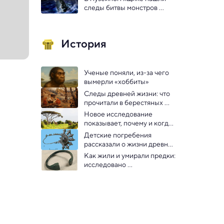
следы битвы монстров 
юрского периода
История
Ученые поняли, из-за чего 
вымерли «хоббиты»
Следы древней жизни: что 
прочитали в берестяных 
грамотах, найденных в 2023 
Новое исследование 
году
показывает, почему и когда 
пустыня Сахара была 
Детские погребения 
зеленой
рассказали о жизни древних 
обществ Южной Сибири
Как жили и умирали предки: 
исследовано 
раннеславянское городище 
возле Смоленска