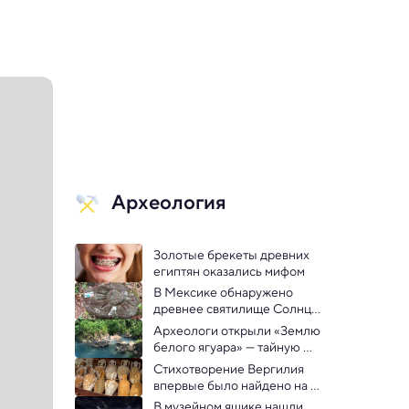
Археология
Золотые брекеты древних 
египтян оказались мифом
В Мексике обнаружено 
древнее святилище Солнца 
и плодородия
Археологи открыли «Землю 
белого ягуара» — тайную 
крепость майя XVII века
Стихотворение Вергилия 
впервые было найдено на 
осколке римской амфоры
В музейном ящике нашли 