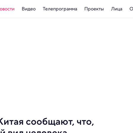
овости
Видео
Телепрограмма
Проекты
Лица
О
итая сообщают, что,
й вид человека