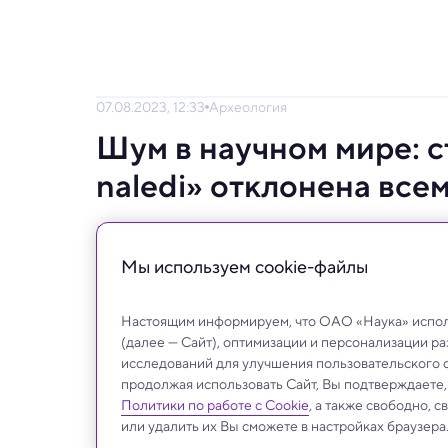
07.08.2023, 12:33
Археология
Шум в научном мире: 
naledi» отклонена все
Несколько поспешно объявленное «откры
состоялся красивый тест-драйв новой фор
Мы используем сookie-файлы
крупнейших издательств, благодаря чему 
Настоящим информируем, что ОАО «Наука» исполь
(далее — Сайт), оптимизации и персонализации р
исследований для улучшения пользовательского 
продолжая использовать Сайт, Вы подтверждаете
Политики по работе с Cookie
, а также свободно, 
или удалить их Вы сможете в настройках браузера