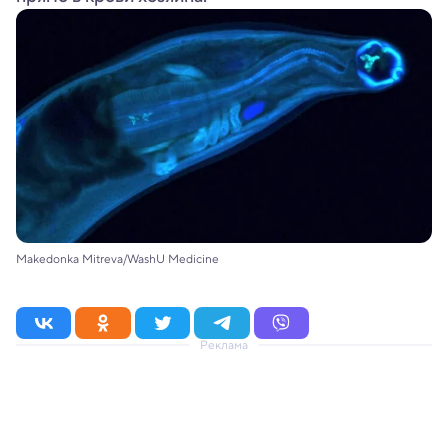
Makedonka Mitreva/WashU Medicine
Реклама