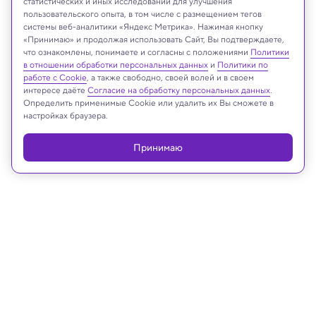
статистических и иных исследований для улучшения
пользовательского опыта, в том числе с размещением тегов
системы веб-аналитики «Яндекс Метрика». Нажимая кнопку
Subphoto.com/Shutterstock/FOTODOM
«Принимаю» и продолжая использовать Сайт, Вы подтверждаете,
что ознакомлены, понимаете и согласны с положениями
Политики
в отношении обработки персональных данных
и
Политики по
работе с Cookie
, а также свободно, своей волей и в своем
интересе даёте
Согласие на обработку персональных данных
.
Реклама
Определить применимые Cookie или удалить их Вы сможете в
настройках браузера.
Принимаю
11.06.2026, 12:23
Биология
Математики МГУ выяснили, почему