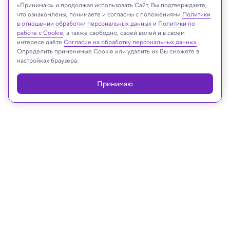
adike/Shutterstock/FOTODOM
«Принимаю» и продолжая использовать Сайт, Вы подтверждаете,
что ознакомлены, понимаете и согласны с положениями
Политики
в отношении обработки персональных данных
и
Политики по
работе с Cookie
, а также свободно, своей волей и в своем
интересе даёте
Согласие на обработку персональных данных
.
Реклама
Определить применимые Cookie или удалить их Вы сможете в
настройках браузера.
Принимаю
16.05.2025, 18:20
Биология
Исследование с помощью МРТ
показало, как зародился язык у
предков человека