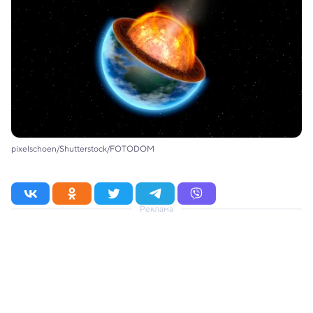
pixelschoen/Shutterstock/FOTODOM
Реклама