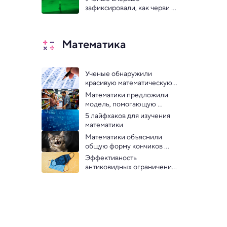
думает и запоминает
зафиксировали, как черви 
строят живые башни для 
«автостопа»: видео
Математика
Ученые обнаружили 
красивую математическую 
закономерность в 
Математики предложили 
эволюционной генетике
модель, помогающую 
выходить из тупиковых 
5 лайфхаков для изучения 
споров
математики
Математики объяснили 
общую форму кончиков 
когтей, клыков и 
Эффективность 
карандашей
антиковидных ограничений 
оценили математическими 
методами