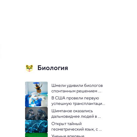
Биология
Шмели удивили биологов 
спонтанным решением 
сложной головоломки: 
В США провели первую 
видео
успешную трансплантацию 
почки от свиньи реальному 
Шимпанзе оказались 
пациенту
дальновиднее людей в 
управлении ресурсами
Открыт тайный 
геометрический язык, с 
помощью которого ДНК 
Ученые впервые 