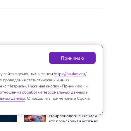
Принимаю
лу сайта с доменным именем
https://naukatv.ru/
е проведения статистических и иных
ндекс Метрика». Нажимая кнопку «Принимаю» и
 отношении обработки персональных данных
и
Биология
льных данных
. Определить применимые Cookie
Нейробиологи выяснили, 
что происходит в мозге во 
время осознанных 
Как стволовая клетка 