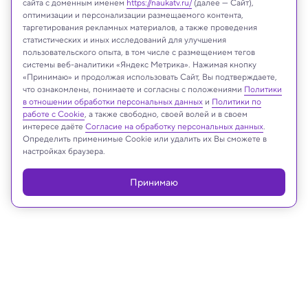
сайта с доменным именем
https://naukatv.ru/
(далее — Сайт),
оптимизации и персонализации размещаемого контента,
таргетирования рекламных материалов, а также проведения
статистических и иных исследований для улучшения
Mark Seniw, Northwestern University
пользовательского опыта, в том числе с размещением тегов
системы веб-аналитики «Яндекс Метрика». Нажимая кнопку
«Принимаю» и продолжая использовать Сайт, Вы подтверждаете,
что ознакомлены, понимаете и согласны с положениями
Политики
в отношении обработки персональных данных
и
Политики по
Реклама
работе с Cookie
, а также свободно, своей волей и в своем
интересе даёте
Согласие на обработку персональных данных
.
Определить применимые Cookie или удалить их Вы сможете в
настройках браузера.
Принимаю
18.01.2025, 09:00
ИИ и Человек