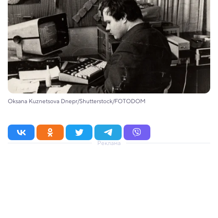
Oksana Kuznetsova Dnepr/Shutterstock/FOTODOM
Реклама