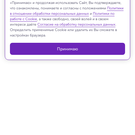
Shutterstock
«Принимаю» и продолжая использовать Сайт, Вы подтверждаете,
что ознакомлены, понимаете и согласны с положениями
Политики
в отношении обработки персональных данных
и
Политики по
работе с Cookie
, а также свободно, своей волей и в своем
интересе даёте
Согласие на обработку персональных данных
.
Реклама
Определить применимые Cookie или удалить их Вы сможете в
настройках браузера.
Принимаю
30.01.2024, 15:19
Космос
Астрономы обнаружили 18 черных
дыр, поглощающих звезды