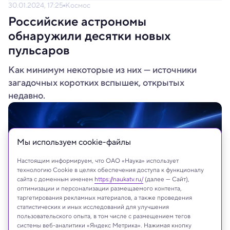
30.01.2024, 17:25
Космос
Российские астрономы
обнаружили десятки новых
пульсаров
Как минимум некоторые из них — источники
загадочных коротких вспышек, открытых
недавно.
Мы используем сookie-файлы
Настоящим информируем, что ОАО «Наука» использует
технологию Cookie в целях обеспечения доступа к функционалу
сайта с доменным именем
https://naukatv.ru/
(далее — Сайт),
оптимизации и персонализации размещаемого контента,
таргетирования рекламных материалов, а также проведения
статистических и иных исследований для улучшения
пользовательского опыта, в том числе с размещением тегов
системы веб-аналитики «Яндекс Метрика». Нажимая кнопку