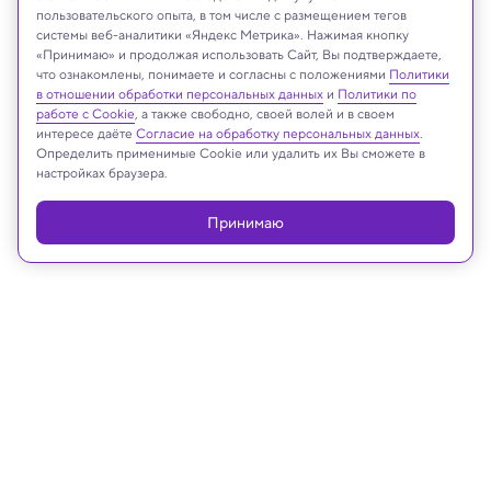
пользовательского опыта, в том числе с размещением тегов
системы веб-аналитики «Яндекс Метрика». Нажимая кнопку
«Принимаю» и продолжая использовать Сайт, Вы подтверждаете,
что ознакомлены, понимаете и согласны с положениями
Политики
в отношении обработки персональных данных
и
Политики по
работе с Cookie
, а также свободно, своей волей и в своем
Robert Clark/Associated Press/East News
интересе даёте
Согласие на обработку персональных данных
.
Определить применимые Cookie или удалить их Вы сможете в
настройках браузера.
Принимаю
Реклама