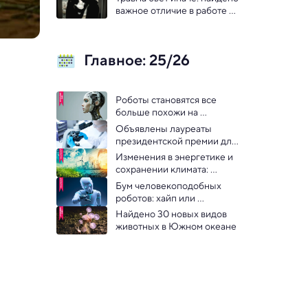
важное отличие в работе 
мужского и женского мозга
Главное: 25/26
Роботы становятся все 
больше похожи на 
человека 
Объявлены лауреаты 
президентской премии для 
молодых ученых
Изменения в энергетике и 
сохранении климата: 
главные тренды 
Бум человекоподобных 
роботов: хайп или 
инженерная революция?
Найдено 30 новых видов 
животных в Южном океане 