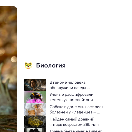
Биология
В геноме человека 
обнаружили следы 
неизвестных видов древних 
Ученые расшифровали 
предков
«мимику» шмелей: они 
«облизываются» и «качают 
Собака в доме снижает риск 
головой»
болезней у младенцев — 
ученые
Найден самый древний 
янтарь возрастом 385 млн 
лет — старше динозавров
Травма бьет иначе: найдено 