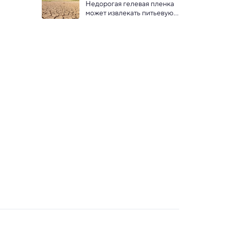
летние вырезанные на 
Недорогая гелевая пленка 
скале мрачные лица
может извлекать питьевую 
воду из воздуха в пустыне