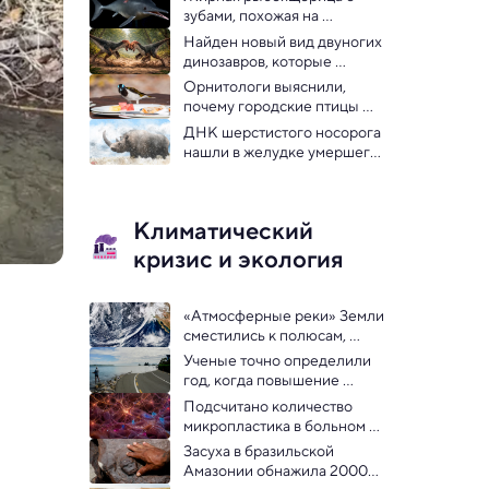
зубами, похожая на 
дельфина: воссоздан облик 
Найден новый вид двуногих 
ихтиозавра
динозавров, которые 
дрались, как бараны
Орнитологи выяснили, 
почему городские птицы 
становятся более яркими
ДНК шерстистого носорога 
нашли в желудке умершего 
14 400 лет назад волчонка
Климатический
кризис и экология
«Атмосферные реки» Земли 
сместились к полюсам, 
меняя погоду — ученые
Ученые точно определили 
год, когда повышение 
уровня моря начало 
Подсчитано количество 
ускоряться
микропластика в больном и 
здоровом мозге человека
Засуха в бразильской 
Амазонии обнажила 2000-