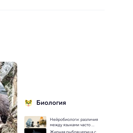
Биология
Нейробиологи: различия 
между языками часто 
объясняются климатом
Жирная рыбоящерица с 