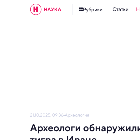
Статьи
Н
Рубрики
21.10.2025, 09:36
Археология
Археологи обнаружил
тигра в Иране