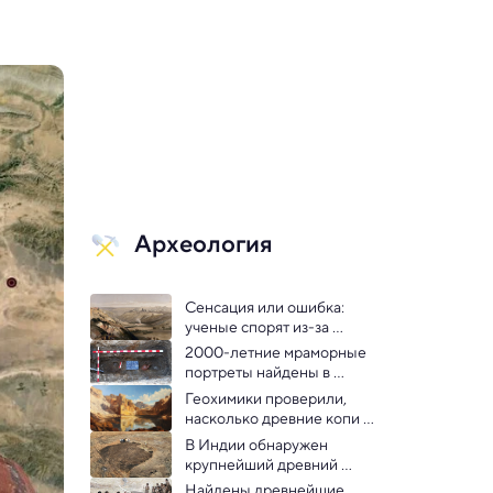
Археология
Сенсация или ошибка: 
ученые спорят из-за 
«самого древнего» 
2000-летние мраморные 
изображения Иерусалима
портреты найдены в 
болгарской Гераклее
Геохимики проверили, 
насколько древние копи 
царя Соломона загрязняли 
В Индии обнаружен 
среду
крупнейший древний 
круглый лабиринт
Найдены древнейшие 