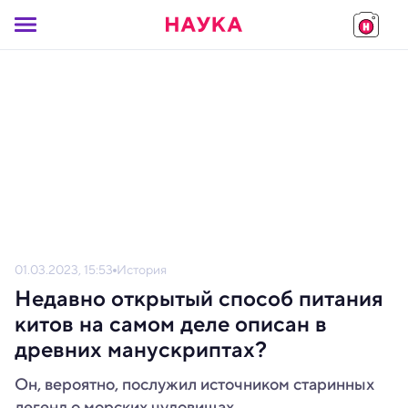
01.03.2023, 15:53
История
Недавно открытый способ питания
китов на самом деле описан в
древних манускриптах?
Он, вероятно, послужил источником старинных
легенд о морских чудовищах.