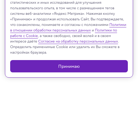
Shutterstock
статистических и иных исследований для улучшения
пользовательского опыта, в том числе с размещением тегов
системы веб-аналитики «Яндекс Метрика». Нажимая кнопку
«Принимаю» и продолжая использовать Сайт, Вы подтверждаете,
что ознакомлены, понимаете и согласны с положениями
Политики
Реклама
в отношении обработки персональных данных
и
Политики по
работе с Cookie
, а также свободно, своей волей и в своем
интересе даёте
Согласие на обработку персональных данных
.
Определить применимые Cookie или удалить их Вы сможете в
настройках браузера.
Принимаю
20.02.2023, 17:55
Биология
Мыши, рожденные с помощью
кесарева сечения, не могут найти
себе пару