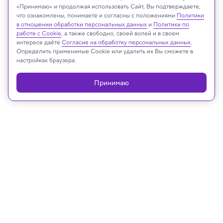
«Принимаю» и продолжая использовать Сайт, Вы подтверждаете,
Kittyfly/Shutterstock/FOTODOM
что ознакомлены, понимаете и согласны с положениями
Политики
в отношении обработки персональных данных
и
Политики по
работе с Cookie
, а также свободно, своей волей и в своем
интересе даёте
Согласие на обработку персональных данных
.
Определить применимые Cookie или удалить их Вы сможете в
Реклама
настройках браузера.
Принимаю
17.03.2025, 17:10
Техника и технологии
Физики создали металлические
листы толщиной в пару атомов для