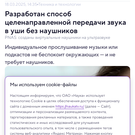
18.03.2025, 14:35
Техника и технологии
Разработан способ
целенаправленной передачи звука
в уши без наушников
PNAS: созданы виртуальные наушники на ультразвуке
Индивидуальное прослушивание музыки или
подкастов не беспокоит окружающих — и не
требует наушников.
Мы используем сookie-файлы
Настоящим информируем, что ОАО «Наука» использует
технологию Cookie в целях обеспечения доступа к функционалу
сайта с доменным именем
https://naukatv.ru/
(далее — Сайт),
оптимизации и персонализации размещаемого контента,
таргетирования рекламных материалов, а также проведения
статистических и иных исследований для улучшения
пользовательского опыта, в том числе с размещением тегов
системы веб-аналитики «Яндекс Метрика». Нажимая кнопку