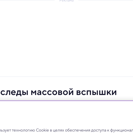
Реклама
 следы массовой вспышки
лет
а, что Yersinia pestis вызывала смертельные
 бубонной формы.
зует технологию Cookie в целях обеспечения доступа к функциона