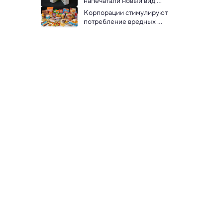
напечатали новый вид 
экологичной упаковки
Корпорации стимулируют 
потребление вредных 
продуктов: исследование