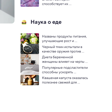
способствует их 
устойчивости к 
антибиотикам
Наука о еде
Названы продукты питания, 
улучшающие рост и 
здоровье волос
Черный тмин испытали в 
качестве оружия против 
жира
Диета беременной 
женщины влияет на черты 
лица будущего ребенка — 
Популярные подсластители 
генетики
способны ускорять 
старение мозга — показало 
Квашеная капуста оказалась 
исследование
полезнее свежей для 
здоровья кишечника