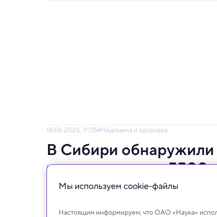
18.06.2026, 11:05
Медицина и здоровье
В Сибири обнаружили
чумы возрастом 5500 
Мы используем сookie-файлы
ДНК из неолитических захоронений показал
вспышки еще до появления классической
Настоящим информируем, что ОАО «Наука» исполь