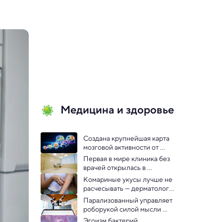
Медицина и здоровье
Создана крупнейшая карта 
мозговой активности от 
младенчества до старости 
Первая в мире клиника без 
врачей открылась в 
Саудовской Аравии
Комариные укусы лучше не 
расчесывать — дерматолог 
объяснил, почему
Парализованный управляет 
роборукой силой мысли 
рекордно долго — видео
Эгоизм бактерий 