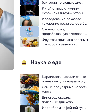
бактерии поглощающие 
токсичные «вечные» 
Китай отправил «мини-
химикаты
мозг» на «Тяньгун», чтобы 
изучить влияние космоса на 
Исследование показало 
разум
ускорение роста волос в 5 
раз при новом методе 
Свиную почку, 
лечения
проработавшую в человеке 
дольше всего, пришлось 
Фруктоза признана опасным 
удалить
фактором в развитии 
метаболического синдрома
Наука о еде
Кардиологи назвали самые 
полезные для сердца ягоды 
и фрукты
Самые популярные новости 
марта
Виноград оказался 
полезным для кожи
Из грибов и кофейной гущи 