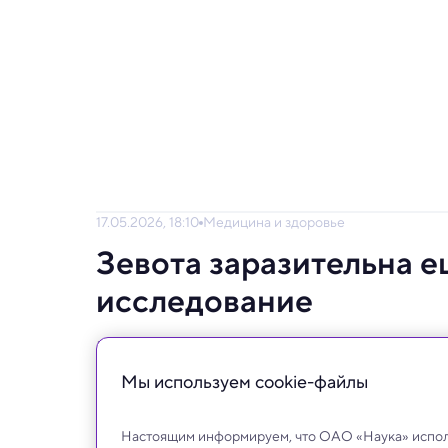
17.05.2026, 18:10
Медицина и здоровье
Зевота заразительна 
исследование
Плод в утробе может начинать зевать всл
беременности — почему так происходит.
Мы используем сookie-файлы
Настоящим информируем, что ОАО «Наука» исполь