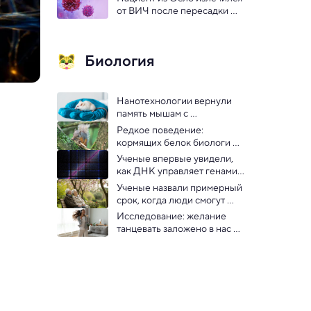
развития рака
от ВИЧ после пересадки 
костного мозга
Биология
Нанотехнологии вернули 
память мышам с 
симптомами Альцгеймера
Редкое поведение: 
кормящих белок биологи 
застали за обгрызанием 
Ученые впервые увидели, 
костей
как ДНК управляет генами 
внутри живых клеток
Ученые назвали примерный 
срок, когда люди смогут 
жить до 125 лет
Исследование: желание 
танцевать заложено в нас 
природой