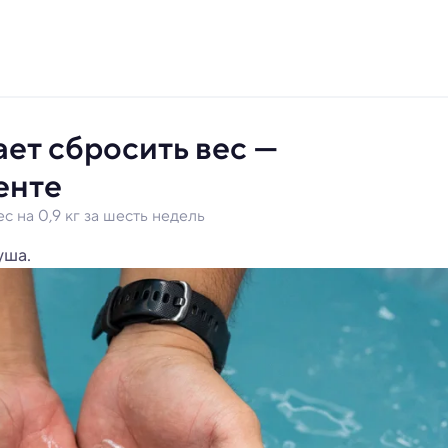
ет сбросить вес —
енте
с на 0,9 кг за шесть недель
уша.