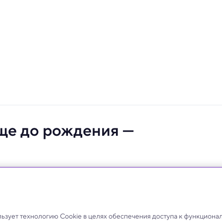
еще до рождения —
ед за матерью еще в третьем триместре
зует технологию Cookie в целях обеспечения доступа к функциона