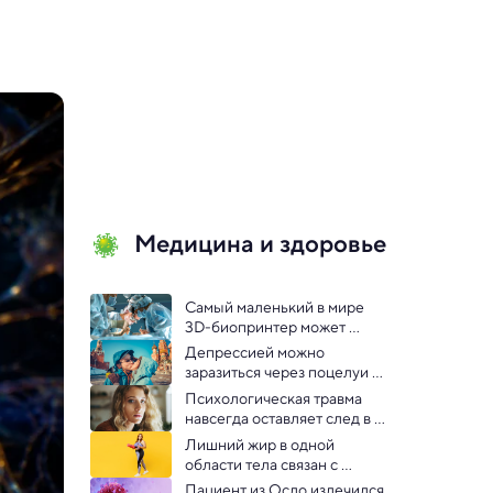
Медицина и здоровье
Самый маленький в мире 
3D-биопринтер может 
восстанавливать голосовые 
Депрессией можно 
связки
заразиться через поцелуи — 
выяснили в исследовании
Психологическая травма 
навсегда оставляет след в 
теле человека — 
Лишний жир в одной 
исследование
области тела связан с 
повышенным риском 
Пациент из Осло излечился 