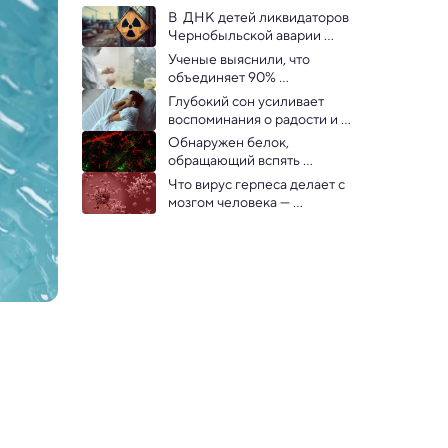
В  ДНК детей ликвидаторов 
Чернобыльской аварии 
нашли больше мутаций
Ученые выяснили, что 
объединяет 90% 
зараженных «Дельтой» в 
Глубокий сон усиливает 
России
воспоминания о радости и 
счастье
Обнаружен белок, 
обращающий вспять 
старение мозга
Что вирус герпеса делает с 
мозгом человека — 
объяснило новое 
исследование