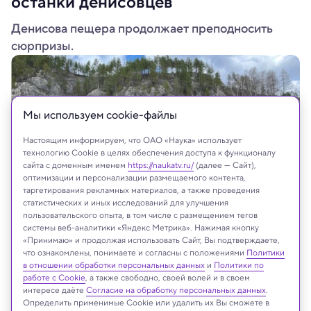
останки денисовцев
Денисова пещера продолжает преподносить
сюрпризы.
Мы используем сookie-файлы
Настоящим информируем, что ОАО «Наука» использует
технологию Cookie в целях обеспечения доступа к функционалу
сайта с доменным именем
https://naukatv.ru/
(далее — Сайт),
оптимизации и персонализации размещаемого контента,
таргетирования рекламных материалов, а также проведения
статистических и иных исследований для улучшения
пользовательского опыта, в том числе с размещением тегов
системы веб-аналитики «Яндекс Метрика». Нажимая кнопку
«Принимаю» и продолжая использовать Сайт, Вы подтверждаете,
что ознакомлены, понимаете и согласны с положениями
Политики
в отношении обработки персональных данных
и
Политики по
На сайте могут быть использованы материалы
работе с Cookie
, а также свободно, своей волей и в своем
интернет-ресурсов Facebook и Instagram,
интересе даёте
Согласие на обработку персональных данных
.
владельцем которых является компания Meta
Определить применимые Cookie или удалить их Вы сможете в