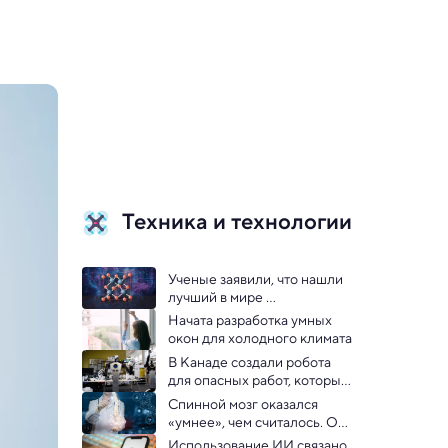
Техника и технологии
Ученые заявили, что нашли 
лучший в мире 
полупроводник
Начата разработка умных 
окон для холодного климата
В Канаде создали робота 
для опасных работ, которым 
можно управлять за 1500 км: 
Спинной мозг оказался 
видео
«умнее», чем считалось. Он 
способен обучаться и 
Использование ИИ связано 