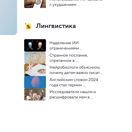
запоминать
с ухудшением 
долгосрочной памяти: 
исследование
Лингвистика
Наделение ИИ 
ограничениями 
человеческой памяти 
Странное послание, 
улучшило усвоение им 
спрятанное в 
языка
викторианском платье, 
Нейробиологи объяснили, 
оказалось давно утерянным 
почему детям важно писать 
шифром
от руки
Английским словом 2024 
года стал термин 
«разложение мозга»
Исследователи нашли и 
расшифровали мем в 
церковной проповеди XII 
века