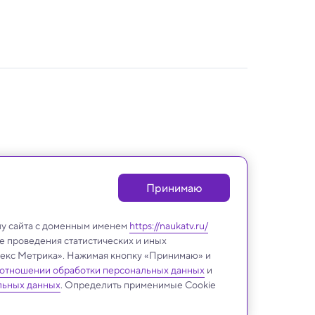
Принимаю
лу сайта с доменным именем
https://naukatv.ru/
е проведения статистических и иных
ндекс Метрика». Нажимая кнопку «Принимаю» и
 отношении обработки персональных данных
и
Техника и технологии
льных данных
. Определить применимые Cookie