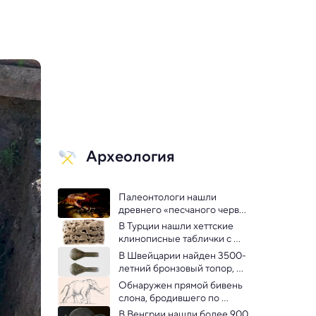
Археология
Палеонтологи нашли 
древнего «песчаного червя 
"Дюны"» с мощными 
В Турции нашли хеттские 
челюстями
клинописные таблички с 
гаданиями царского двора
В Швейцарии найден 3500-
летний бронзовый топор, 
возможно связанный с 
Обнаружен прямой бивень 
ритуалом
слона, бродившего по 
Евразии 500 000 лет назад
В Венгрии нашли более 900 