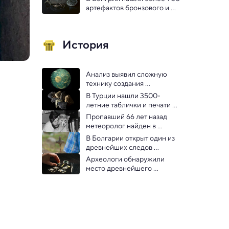
артефактов бронзового и 
железного веков 
неизвестного народа
История
Анализ выявил сложную 
технику создания 
Небесного диска из Небры 
В Турции нашли 3500-
возрастом 3 600 лет
летние таблички и печати 
неизвестного хеттского 
Пропавший 66 лет назад 
принца
метеоролог найден в 
растаявших льдах 
В Болгарии открыт один из 
Антарктиды 
древнейших следов 
виноделия — ему 7000 лет
Археологи обнаружили 
место древнейшего 
ритуального пира, 
прошедшего 11 000 лет 
назад