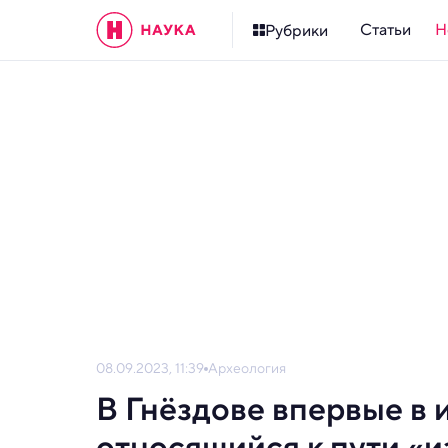
Статьи
Н
Рубрики
08.09.2023, 11:39
Археология
В Гнёздове впервые в 
относящийся к пути «из