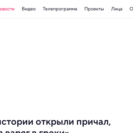
овости
Видео
Телепрограмма
Проекты
Лица
О
истории открыли причал,
 варяг в греки»